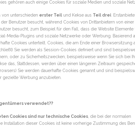
kies gehören auch einige Cookies für soziale Medien und soziale Net
s von unterschieden
erster Teil
und Kekse aus
Teil drei
. Erstanbiete
ie der Benutzer besucht, während Cookies von Drittanbietern von einer
enutzer besucht, zum Beispiel für den Fall, dass die Website Elemente
Social-Media-Plugins und soziale Netzwerke oder Werbung. Basierend a
afte Cookies unterteilt. Cookies, die am Ende einer Browsersitzung 
ließt) Sie werden als Session-Cookies definiert und sind beispielsw
hern, oder zu Sicherheitszwecken, beispielsweise wenn Sie sich bei I
se das, Stattdessen, werden über einen längeren Zeitraum gespeich
rowsers) Sie werden dauerhafte Cookies genannt und sind beispielsw
er gezielte Werbung anzubieten.
igentümers verwendet??
en Cookies sind nur technische Cookies
, die bei der normalen
 die Installation dieser Cookies ist keine vorherige Zustimmung des Be