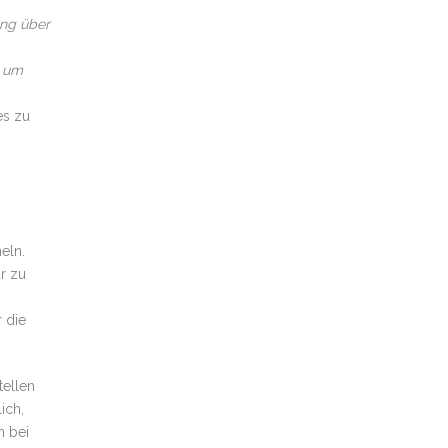
ung über
, um
es zu
eln.
ur zu
 die
tellen
ich,
n bei