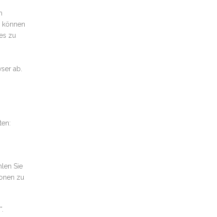
m
r können
es zu
ser ab.
ten:
hlen Sie
ionen zu
“.