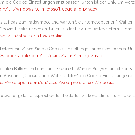
um die Cookie-Einstellungen anzupassen. Unten ist der Link, um weite
.com/it-it/windows-10-microsoft-edge-and-privacy
hts auf das Zahnradsymbol und wählen Sie „Internetoptionen“. Wählen 
 Cookie-Einstellungen an. Unten ist der Link, um weitere Informationen
ws-vista/block-or-allow-cookies
„Datenschutz“, wo Sie die Cookie-Einstellungen anpassen können. Unte
//support.apple.com/it-it/guide/safari/sfri11471/mac
ntalen Balken und dann auf „Erweitert“. Wählen Sie „Vertraulichkeit &
e im Abschnitt „Cookies und Websitedaten“ die Cookie-Einstellungen an
tps://help.opera.com/en/latest/web-preferences/#cookies
 notwendig, den entsprechenden Leitfaden zu konsultieren, um zu erfa