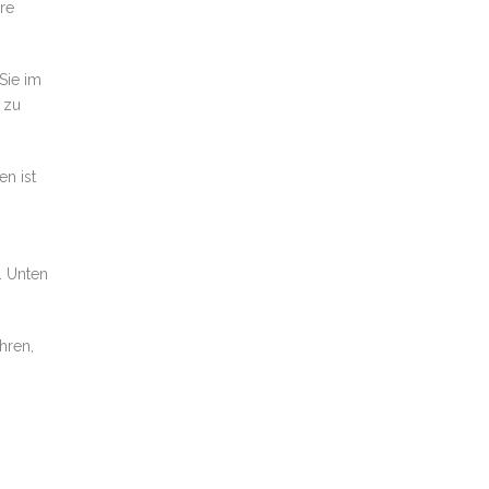
re
Sie im
 zu
n ist
. Unten
hren,