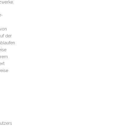
zwerke.
r-
 von
uf der
ablaufen
eise
hrem
ert
eise
nutzers