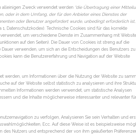
den alleinigen Zweck verwendet werden
“die Übertragung einer Mitteil
n, oder in dem Umfang, der für den Anbieter eines Dienstes der
nenten oder Benutzer angefordert wurde, unbedingt erforderlich ist
 1, Datenschutzkodex). Technische Cookies sind für das korrekte
en verwendet, um verschiedene Dienste im Zusammenhang mit Websit
Funktionen auf den Seiten). Die Dauer von Cookies ist streng auf die
re Dauer verwenden, um sich an die Entscheidungen des Benutzers zu
Cookies kann die Benutzererfahrung und Navigation auf der Website
et werden, um Informationen über die Nutzung der Website zu samm
che auf der Website selbst statistisch zu analysieren und ihre Strukt
ammelten Informationen werden verwendet, um statistische Analysen
sern und die Inhalte möglicherweise interessanter und relevanter für
tzernavigation zu verfolgen, Analysieren Sie sein Verhalten und ers
swahlmöglichkeiten, Ecc. Auf diese Weise ist es beispielsweise mögl
sen des Nutzers und entsprechend der von ihm geäußerten Präferenze