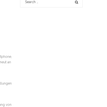
SUCHE
rtphone,
neut an
ellungen
zung von