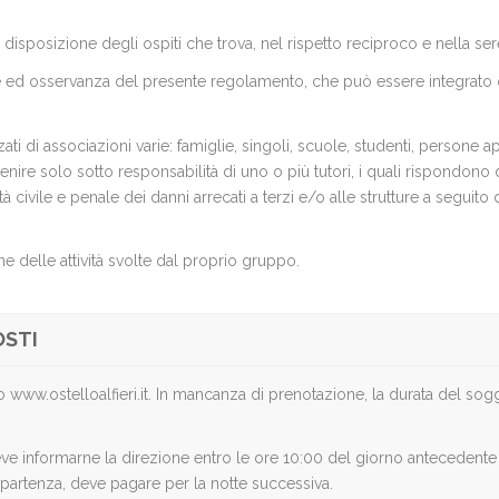
 a disposizione degli ospiti che trova, nel rispetto reciproco e nella s
ne ed osservanza del presente regolamento, che può essere integrato o
 di associazioni varie: famiglie, singoli, scuole, studenti, persone appa
vvenire solo sotto responsabilità di uno o più tutori, i quali rispond
civile e penale dei danni arrecati a terzi e/o alle strutture a seguito d
e delle attività svolte dal proprio gruppo.
OSTI
to www.ostelloalfieri.it. In mancanza di prenotazione, la durata del sog
eve informarne la direzione entro le ore 10:00 del giorno antecedente
a partenza, deve pagare per la notte successiva.