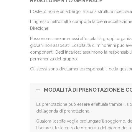
REGOLAMENTO GENERALE
L’Ostello non è un albergo, ma una struttura ricettiva
L’ingresso nell’ostello comporta la piena accettazio
Direzione.
Possono essere ammessi all’ospitalità gruppi organizzati
giovani non associati. L’ospitalità di minorenni può a
componenti. Detti incaricati assumono la responsabilità 
permanenza del gruppo.
Gli stessi sono direttamente responsabili della gestion
MODALITÀ DI PRENOTAZIONE E C
La prenotazione può essere effettuata tramite il si
dell’agenda di prenotazione.
Qualora l’ospite voglia prolungare il soggiorno, d
liberare il letto entro le ore 10:00 del giorno dell