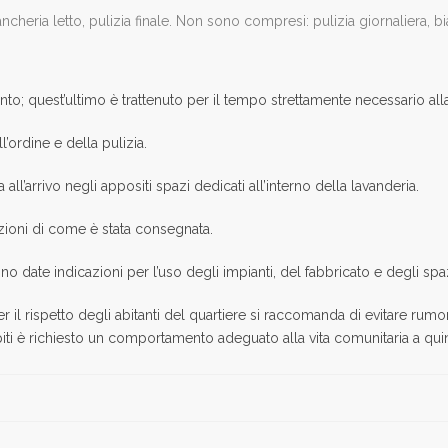
eria letto, pulizia finale. Non sono compresi: pulizia giornaliera, b
to; quest’ultimo è trattenuto per il tempo strettamente necessario alla
l’ordine e della pulizia.
 all’arrivo negli appositi spazi dedicati all’interno della lavanderia.
izioni di come è stata consegnata.
date indicazioni per l’uso degli impianti, del fabbricato e degli spa
il rispetto degli abitanti del quartiere si raccomanda di evitare rumori 
ospiti è richiesto un comportamento adeguato alla vita comunitaria a qui