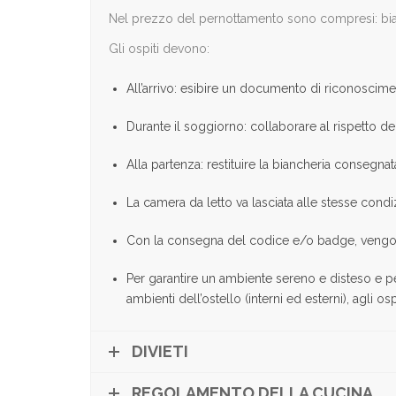
Nel prezzo del pernottamento sono compresi: bianch
Gli ospiti devono:
All’arrivo: esibire un documento di riconoscimen
Durante il soggiorno: collaborare al rispetto del
Alla partenza: restituire la biancheria consegnata
La camera da letto va lasciata alle stesse cond
Con la consegna del codice e/o badge, vengono 
Per garantire un ambiente sereno e disteso e per 
ambienti dell’ostello (interni ed esterni), agli 
DIVIETI
REGOLAMENTO DELLA CUCINA